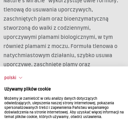
Nature's Miracle® wykorzystuje dwie formuły:
tlenową do usuwania uporczywych,
zaschniętych plam oraz bioenzymatyczną
stworzoną do walki z codziennymi,
uporczywymi plamami biologicznymi, w tym
również plamami z moczu. Formuła tlenowa o
natychmiastowym działaniu, szybko usuwa
uporczywe, zaschnięte plamy oraz
nieprzyjemne zapachy.
polski
Bioenzymatyczna formuła oparta jest na
Używamy plików cookie
bakteriach, które wytwarzają enzymy po
Możemy je zamieścić w celu analizy danych dotyczących
odwiedzających, ulepszenia naszej strony internetowej, pokazania
kontakcie z biologicznymi plamami. Enzymy te
spersonalizowanych treści i zapewnienia Państwu wspaniałego
doświadczenia na stronie internetowej. Aby uzyskać więcej informacji na
usuwają plamy z moczu, odchodów oraz
temat plików cookie, których używamy, otwórz ustawienia.
wymiocin, a dzięki naturalnemu pochodzeniu są