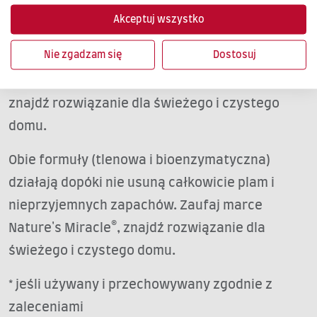
bezpieczne dla zwierząt i domu*. Obie formuły
Akceptuj wszystko
(tlenowa i bioenzymatyczna) działają dopóki nie
Nie zgadzam się
Dostosuj
usuną całkowicie plam i nieprzyjemnych
zapachów. Zaufaj marce Nature's Miracle®,
znajdź rozwiązanie dla świeżego i czystego
domu.
Obie formuły (tlenowa i bioenzymatyczna)
działają dopóki nie usuną całkowicie plam i
nieprzyjemnych zapachów. Zaufaj marce
Nature's Miracle®, znajdź rozwiązanie dla
świeżego i czystego domu.
* jeśli używany i przechowywany zgodnie z
zaleceniami