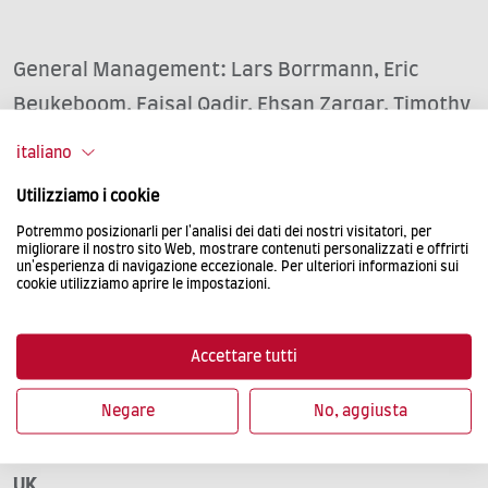
General Management: Lars Borrmann, Eric
Beukeboom, Faisal Qadir, Ehsan Zargar, Timothy
Lardinois
italiano
Responsible with respect to §55 Abs. 2 RStV:
Utilizziamo i cookie
Lars Borrmann,
Potremmo posizionarli per l'analisi dei dati dei nostri visitatori, per
migliorare il nostro sito Web, mostrare contenuti personalizzati e offrirti
un'esperienza di navigazione eccezionale. Per ulteriori informazioni sui
Herrenteich 78, 49324 Melle
cookie utilizziamo aprire le impostazioni.
District Court: Osnabrück HRB 21007
Accettare tutti
VAT-No.: DE 245275758
Negare
No, aggiusta
UK