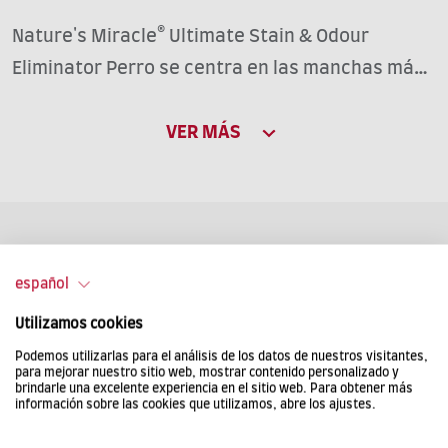
Nature's Miracle® Ultimate Stain & Odour
Eliminator Perro se centra en las manchas más
difíciles ocasionadas por los perros. La fórmula
bioenzimática extrafuerte incluye microbios
VER MÁS
INGREDIENTES
patentados * que producen enzimas al entrar en
contacto con las manchas orgánicas
AQUA, C9-11 PARETH-6, PARFUM, UNDECETH-5,
provocadas por mascotas. Estas enzimas
PENTASODIUM TRIPHOSPHATE, SODIUM
ayudan a eliminar fácil y eficazmente las
Eficaz para esos tipos de manchas orgánicas
XYLENESULFONATE, HEXYL CINNAMAL,
español
manchas más difíciles provocadas por
DIPROPYLENE GLYCOL, UNDECYL ALCOHOL, CITRIC
mascotas, incluyendo orina, heces, vómito y
Utilizamos cookies
ACID, COUMARIN, EUGENOL, GERANIOL, ALPHA-
sangre, a la vez que neutralizan los malos
Podemos utilizarlas para el análisis de los datos de nuestros visitantes,
ISOMETHYL IONONE, PHENOXYETHANOL,
para mejorar nuestro sitio web, mostrar contenido personalizado y
olores provocados por perros. Las enzimas
brindarle una excelente experiencia en el sitio web. Para obtener más
TETRASODIUM PYROPHOSPHATE, SODIUM
información sobre las cookies que utilizamos, abre los ajustes.
siguen funcionando hasta eliminar por
SULFATE, MAGNESIUM NITRATE,
Heces
Vómito
Orina